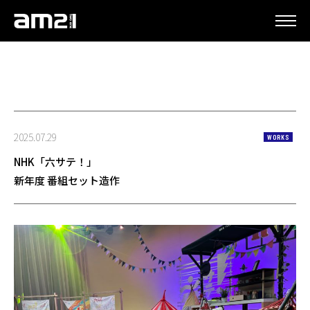
更新情報
2025.07.29
WORKS
NHK「六サテ！」
新年度 番組セット造作