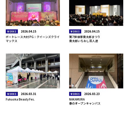
2026.04.15
2026.04.15
WORKS
WORKS
ボートレース大村 PGⅠクイーンズクライ
第7弾 柳家喬太郎まつり
マックス
喬太郎いちおし芸人達
2026.03.31
2026.03.23
WORKS
WORKS
Fukuoka Beauty Fes.
NAKAMURA
春のオープンキャンパス