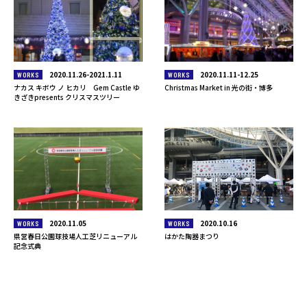
2020.11.26-2021.1.11
2020.11.11-12.25
WORKS
WORKS
ナカス キボウ ノ ヒカリ Gem Castle ゆ
Christmas Market in 光の街・博多
きざきpresents クリスマスツリー
2020.11.05
2020.10.16
WORKS
WORKS
県営春日公園球技場人工芝リニューアル
はかた陶器まつり
記念式典