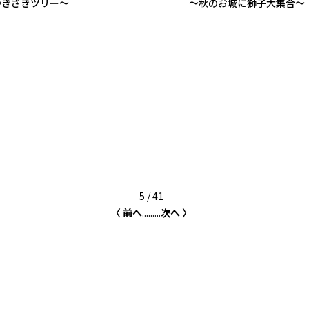
ゆきざきツリー〜
～秋のお城に獅子大集合～
5 / 41
〈 前へ
...
...
...
次へ 〉