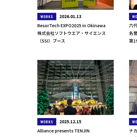
2026.01.13
WORKS
W
ResorTech EXPO2025 in Okinawa
六
株式会社ソフトウエア・サイエンス
名
（SSI）ブース
第
2025.12.15
WORKS
W
Alliance presents TENJIN
ナカ