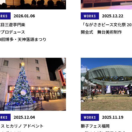
2026.01.06
2025.12.22
ORKS
WORKS
代目三遊亭円楽
「ながさきピース文化祭 20
誉プロデュース
開会式 舞台美術制作
19回博多・天神落語まつり
2025.12.04
2025.11.19
ORKS
WORKS
ス ヒカリノ アドベント
獅子フェス福岡