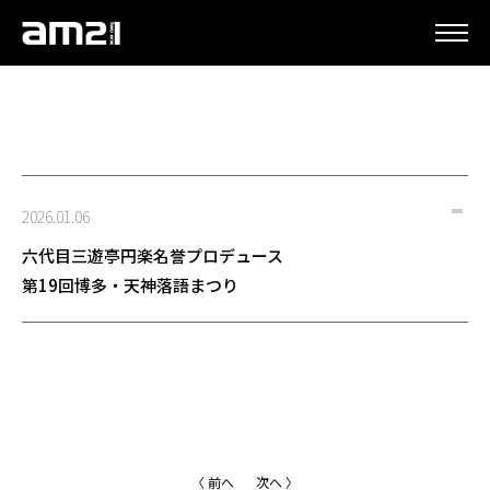
更新情報
2026.01.06
六代目三遊亭円楽名誉プロデュース
第19回博多・天神落語まつり
〈 前へ
次へ 〉