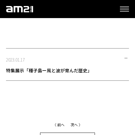
更新情報
2023.01.17
特集展示「種子島ー風と波が育んだ歴史」
〈 前へ
次へ 〉