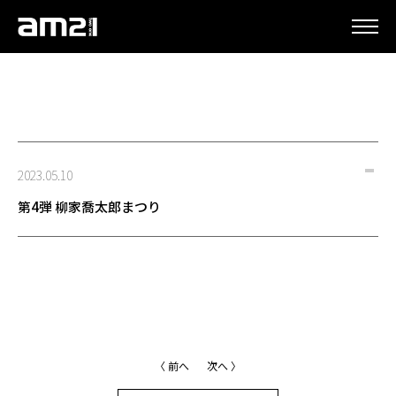
更新情報
2023.05.10
第4弾 柳家喬太郎まつり
〈 前へ
次へ 〉