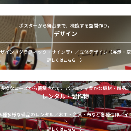
ポスターから舞台まで、機能する空間作り。
デザイン
ザイン（グラフィック・サイン等）／
立体デザイン（展示・空
詳しくはこちら 〉
多様なニーズから蓄積された、バラエティ豊かな機材・備品。
レンタル・製作物
多種多様な備品のレンタル／
木工・金属・布など各種造作／イ
ト
詳しくはこちら 〉