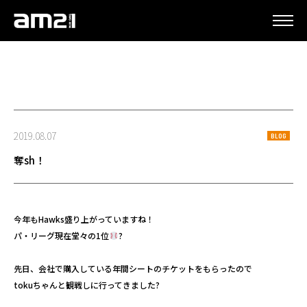
更新情報
2019.08.07
BLOG
奪sh！
今年もHawks盛り上がっていますね！
パ・リーグ現在堂々の1位
?
先日、会社で購入している年間シートのチケットをもらったので
tokuちゃんと観戦しに行ってきました?