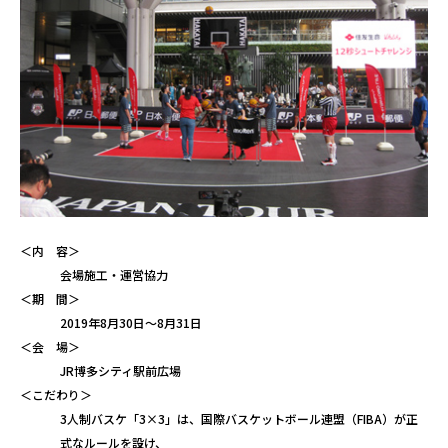
＜内 容＞
会場施工・運営協力
＜期 間＞
2019年8月30日～8月31日
＜会 場＞
JR博多シティ駅前広場
＜こだわり＞
3人制バスケ「3×3」は、国際バスケットボール連盟（FIBA）が正
式なルールを設け、