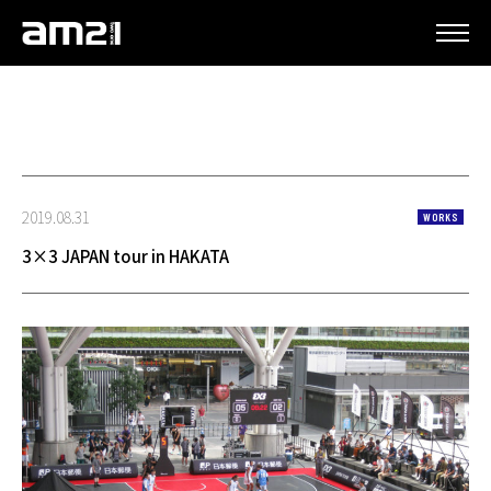
更新情報
2019.08.31
WORKS
3×3 JAPAN tour in HAKATA