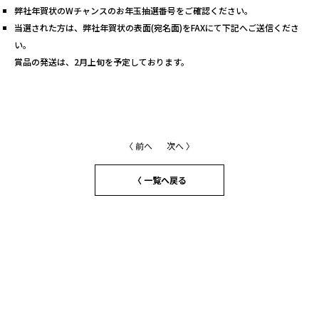
弊社年賀状のWチャンスのお年玉抽選番号をご確認ください。
当選された方は、弊社年賀状の表面(宛名面)をFAXにて下記へご送信くださ
い。
賞品の発送は、2月上旬を予定しております。
〈 前へ
次へ 〉
〈 一覧へ戻る