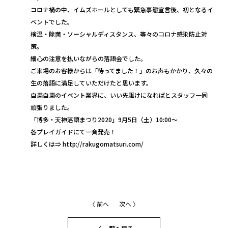
コロナ禍の中、イムズホールとしても緊急事態宣言後、初となるイ
ベントでした。
検温・除菌・ソーシャルディスタンス、等々のコロナ感染防止対
策。
細心の注意を払いながらの落語会でした。
ご来場のお客様からは「待ってました！」のお声もかかり、久々の
生の落語に満足していただけたと思います。
自粛自粛のイベント業界に、いい先駆けになればとスタッフ一同
頑張りました。
「博多・天神落語まつり2020」9月5日（土）10:00～
各プレイガイドにて一斉発売！
詳しくは⇒ http://rakugomatsuri.com/
〈 前へ
次へ 〉