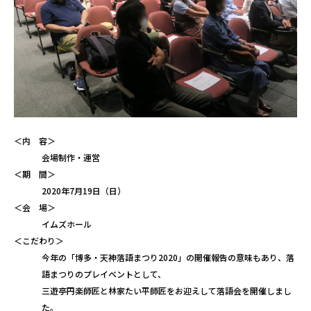
＜内 容＞
会場制作・運営
＜期 間＞
2020年7月19日（日）
＜会 場＞
イムズホール
＜こだわり＞
今年の「博多・天神落語まつり2020」の開催報告の意味もあり、落
語まつりのプレイベントとして、
三遊亭円楽師匠と林家たい平師匠をお迎えして落語会を開催しまし
た。