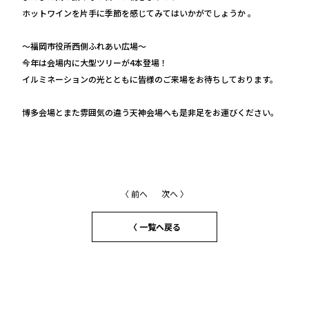
ホットワインを片手に季節を感じてみてはいかがでしょうか 。
～福岡市役所西側ふれあい広場～
今年は会場内に大型ツリーが4本登場！
イルミネーションの光とともに皆様のご来場をお待ちしております。
博多会場とまた雰囲気の違う天神会場へも是非足をお運びください。
〈 前へ
次へ 〉
〈 一覧へ戻る