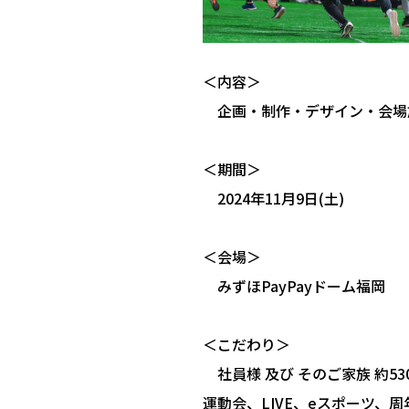
＜内容＞
企画・制作・デザイン・会場
＜期間＞
2024年11月9日(土)
＜会場＞
みずほPayPayドーム福岡
＜こだわり＞
社員様 及び そのご家族 約5
運動会、LIVE、eスポーツ、