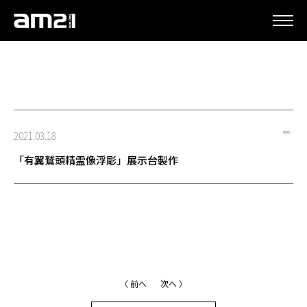
更新情報
2021.03.18
「有翼鷲頭精霊像浮彫」展示台製作
〈 前へ
次へ 〉