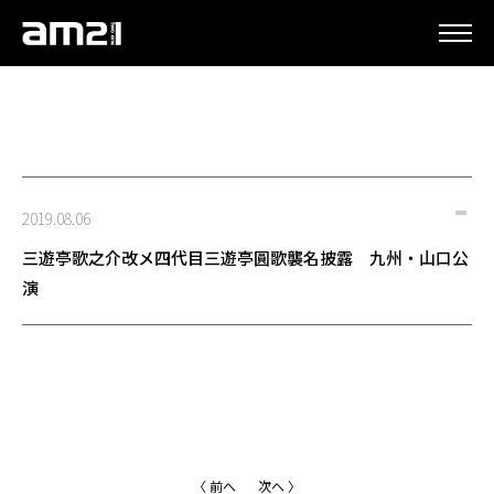
更新情報
2019.08.06
三遊亭歌之介改メ四代目三遊亭圓歌襲名披露 九州・山口公
演
〈 前へ
次へ 〉