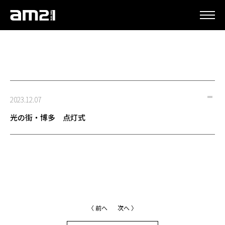
更新情報
2023.12.07
光の街・博多 点灯式
〈 前へ
次へ 〉