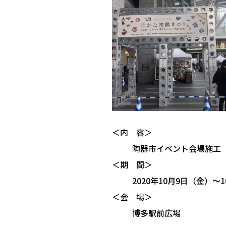
＜内 容＞
陶器市イベント会場施工
＜期 間＞
2020年10月9日（金）～
＜会 場＞
博多駅前広場