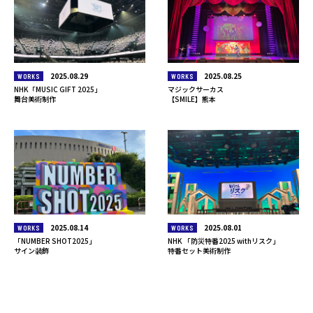
2025.08.29
2025.08.25
WORKS
WORKS
NHK「MUSIC GIFT 2025」
マジックサーカス
舞台美術制作
【SMILE】熊本
2025.08.14
2025.08.01
WORKS
WORKS
「NUMBER SHOT2025」
NHK 「防災特番2025 withリスク」
サイン装飾
特番セット美術制作