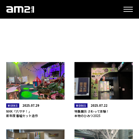
更新情報
2025.07.29
2025.07.22
WORKS
WORKS
NHK「六サテ！」
特集展示 さわって体験！
新年度 番組セット造作
本物のひみつ2025