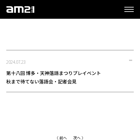
更新情報
2024.07.23
第十八回 博多・天神落語まつりプレイベント
秋まで待てない落語会・記者会見
〈 前へ
次へ 〉